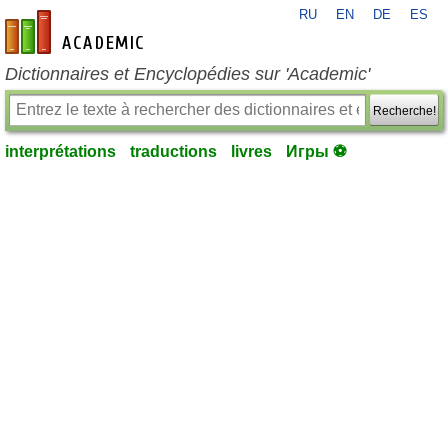
RU
EN
DE
ES
fr-academic.com
Dictionnaires et Encyclopédies sur 'Academic'
Recherche!
interprétations
traductions
livres
Игры ⚽