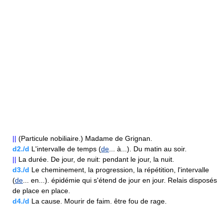
||
(Particule nobiliaire.) Madame de Grignan.
d2./d
L'intervalle de temps (
de
... à...). Du matin au soir.
||
La durée. De jour, de nuit: pendant le jour, la nuit.
d3./d
Le cheminement, la progression, la répétition, l'intervalle
(
de
... en...). épidémie qui s'étend de jour en jour. Relais disposés
de place en place.
d4./d
La cause. Mourir de faim. être fou de rage.