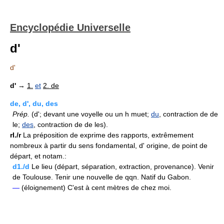
Encyclopédie Universelle
d'
d'
d'
→
1.
et
2. de
de, d', du, des
Prép.
(d'; devant une voyelle ou un h muet;
du
, contraction de de
le;
des
, contraction de de les).
rI./r
La préposition de exprime des rapports, extrêmement
nombreux à partir du sens fondamental, d' origine, de point de
départ, et notam.:
d1./d
Le lieu (départ, séparation, extraction, provenance). Venir
de Toulouse. Tenir une nouvelle de qqn. Natif du Gabon.
—
(éloignement) C'est à cent mètres de chez moi.