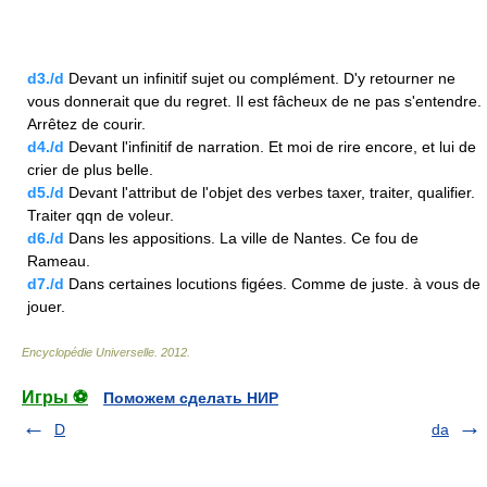
d3./d
Devant un infinitif sujet ou complément. D'y retourner ne
vous donnerait que du regret. Il est fâcheux de ne pas s'entendre.
Arrêtez de courir.
d4./d
Devant l'infinitif de narration. Et moi de rire encore, et lui de
crier de plus belle.
d5./d
Devant l'attribut de l'objet des verbes taxer, traiter, qualifier.
Traiter qqn de voleur.
d6./d
Dans les appositions. La ville de Nantes. Ce fou de
Rameau.
d7./d
Dans certaines locutions figées. Comme de juste. à vous de
jouer.
Encyclopédie Universelle
.
2012
.
Игры ⚽
Поможем сделать НИР
D
da